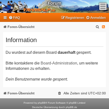
Forum
F
FAQ
Registrieren
Anmelden
e
e
S
F
Foren-Übersicht
d
u
e
-
Information
T
c
e
r
h
d
a
Du wurdest auf diesem Board
dauerhaft
gesperrt.
e
-
n
T
s
Bitte kontaktiere die
Board-Administration
, um weitere
Informationen zu erhalten.
a
r
l
a
Dein Benutzername wurde gesperrt.
p
n
-
F
s
Foren-Übersicht
Alle Zeiten sind
UTC+02:00
o
a
r
Powered by
phpBB
® Forum Software © phpBB Limited
l
Deutsche Übersetzung durch
phpBB.de
u