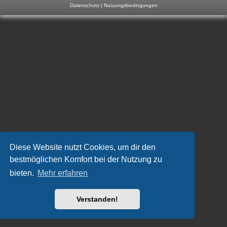
Datenschutz
|
Nutzungsbedingungen
m
p
-
F
o
r
u
m
Diese Website nutzt Cookies, um dir den
bestmöglichen Komfort bei der Nutzung zu
bieten.
Mehr erfahren
Verstanden!