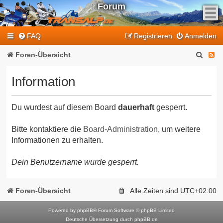
Forum
F
FAQ
Registrieren
Anmelden
e
e
S
F
Foren-Übersicht
d
u
e
-
Information
T
c
e
r
h
d
a
Du wurdest auf diesem Board
dauerhaft
gesperrt.
e
-
n
T
s
Bitte kontaktiere die
Board-Administration
, um weitere
Informationen zu erhalten.
a
r
l
a
Dein Benutzername wurde gesperrt.
p
n
-
F
s
Foren-Übersicht
Alle Zeiten sind
UTC+02:00
o
a
r
Powered by
phpBB
® Forum Software © phpBB Limited
l
Deutsche Übersetzung durch
phpBB.de
u