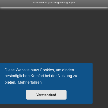
Datenschutz
|
Nutzungsbedingungen
m
p
-
F
o
r
u
m
Diese Website nutzt Cookies, um dir den
bestmöglichen Komfort bei der Nutzung zu
bieten.
Mehr erfahren
Verstanden!