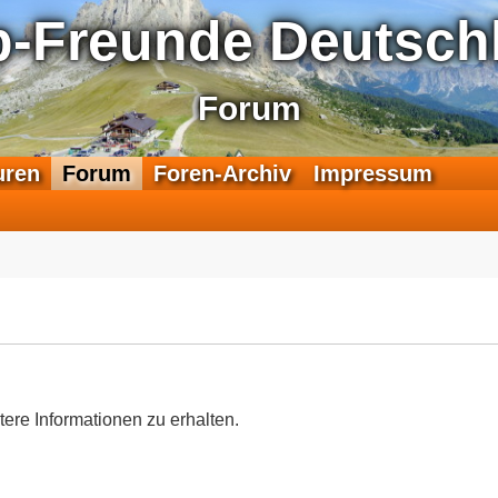
p-Freunde Deutschl
Forum
F
uren
Forum
Foren-Archiv
Impressum
e
e
d
-
T
r
a
n
s
a
tere Informationen zu erhalten.
l
p
-