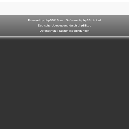
F
o
r
Powered by
phpBB
® Forum Software © phpBB Limited
u
Deutsche Übersetzung durch
phpBB.de
Datenschutz
|
Nutzungsbedingungen
m