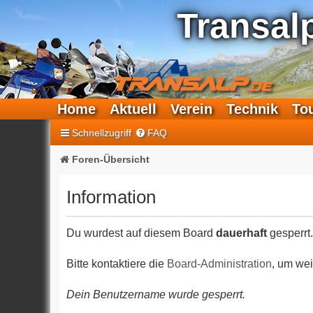
Transal
Home
Aktuell
Verein
Technik
To
Schnellzugriff
FAQ
Foren-Übersicht
Information
Du wurdest auf diesem Board
dauerhaft
gesperrt.
Bitte kontaktiere die
Board-Administration
, um wei
Dein Benutzername wurde gesperrt.