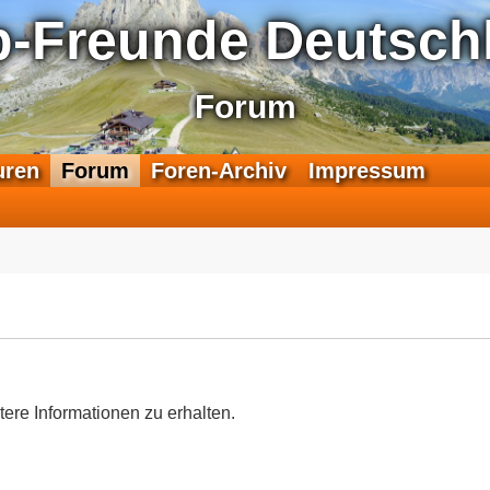
p-Freunde Deutschl
Forum
F
uren
Forum
Foren-Archiv
Impressum
e
e
d
-
T
r
a
n
s
a
tere Informationen zu erhalten.
l
p
-