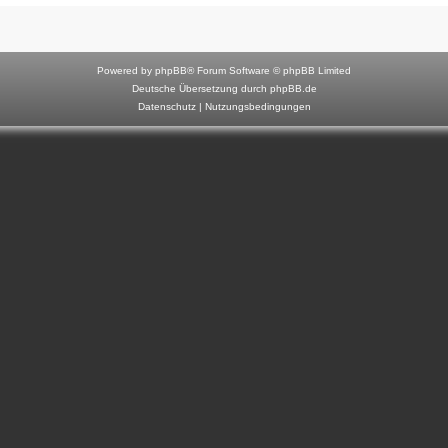
F
o
r
Powered by
phpBB
® Forum Software © phpBB Limited
u
Deutsche Übersetzung durch
phpBB.de
Datenschutz
|
Nutzungsbedingungen
m