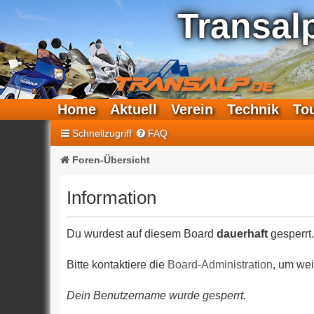
Transal
Home
Aktuell
Verein
Technik
To
Schnellzugriff
FAQ
Foren-Übersicht
Information
Du wurdest auf diesem Board
dauerhaft
gesperrt.
Bitte kontaktiere die
Board-Administration
, um wei
Dein Benutzername wurde gesperrt.