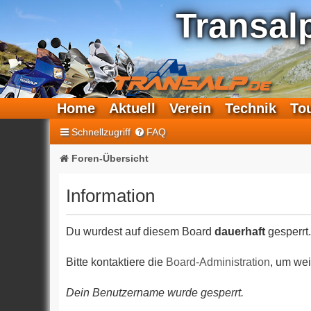
Transal
Home
Aktuell
Verein
Technik
To
Schnellzugriff
FAQ
Foren-Übersicht
Information
Du wurdest auf diesem Board
dauerhaft
gesperrt.
Bitte kontaktiere die
Board-Administration
, um wei
Dein Benutzername wurde gesperrt.