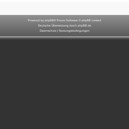
F
o
r
Powered by
phpBB
® Forum Software © phpBB Limited
u
Deutsche Übersetzung durch
phpBB.de
Datenschutz
|
Nutzungsbedingungen
m