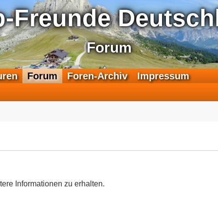
p-Freunde Deutschl
Forum
F
uren
Forum
Foren-Archiv
Impressum
e
e
d
-
T
r
a
n
s
a
tere Informationen zu erhalten.
l
p
-