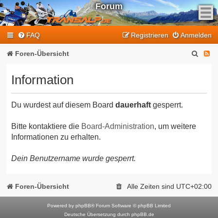
Forum
F
FAQ
Registrieren
Anmelden
e
e
S
F
Foren-Übersicht
d
u
e
-
Information
T
c
e
r
h
d
a
Du wurdest auf diesem Board
dauerhaft
gesperrt.
e
-
n
T
s
Bitte kontaktiere die
Board-Administration
, um weitere
Informationen zu erhalten.
a
r
l
a
Dein Benutzername wurde gesperrt.
p
n
-
F
s
Foren-Übersicht
Alle Zeiten sind
UTC+02:00
o
a
r
Powered by
phpBB
® Forum Software © phpBB Limited
l
Deutsche Übersetzung durch
phpBB.de
u