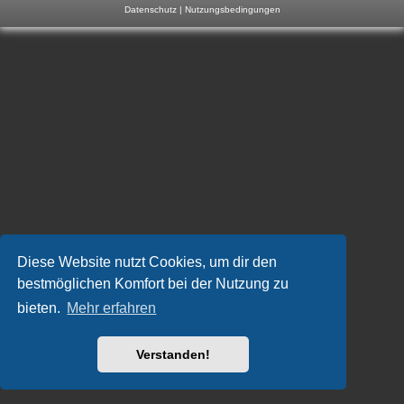
Datenschutz
|
Nutzungsbedingungen
m
p
-
F
o
r
u
m
Diese Website nutzt Cookies, um dir den
bestmöglichen Komfort bei der Nutzung zu
bieten.
Mehr erfahren
Verstanden!