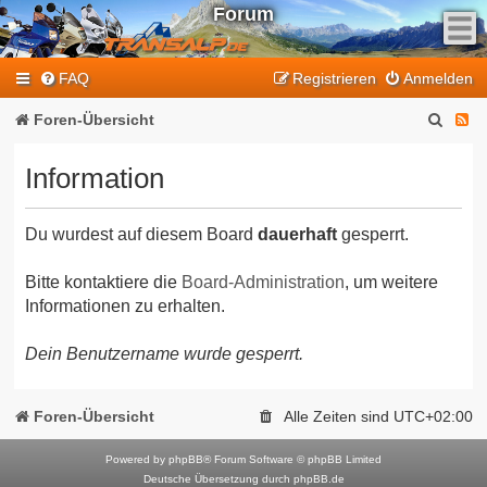
Forum
F
FAQ
Registrieren
Anmelden
e
e
S
F
Foren-Übersicht
d
u
e
-
Information
T
c
e
r
h
d
a
Du wurdest auf diesem Board
dauerhaft
gesperrt.
e
-
n
T
s
Bitte kontaktiere die
Board-Administration
, um weitere
Informationen zu erhalten.
a
r
l
a
Dein Benutzername wurde gesperrt.
p
n
-
F
s
Foren-Übersicht
Alle Zeiten sind
UTC+02:00
o
a
r
Powered by
phpBB
® Forum Software © phpBB Limited
l
Deutsche Übersetzung durch
phpBB.de
u