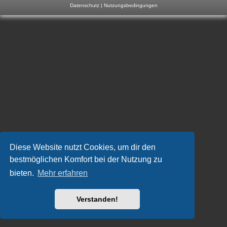
Datenschutz
|
Nutzungsbedingungen
m
p
-
F
o
r
u
m
Diese Website nutzt Cookies, um dir den
bestmöglichen Komfort bei der Nutzung zu
bieten.
Mehr erfahren
Verstanden!