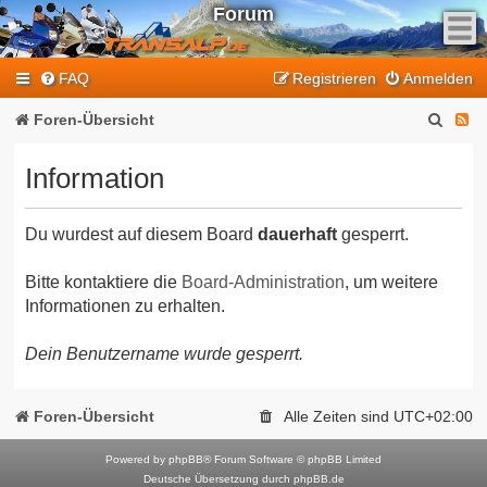
Forum
F
FAQ
Registrieren
Anmelden
e
e
S
F
Foren-Übersicht
d
u
e
-
Information
T
c
e
r
h
d
a
Du wurdest auf diesem Board
dauerhaft
gesperrt.
e
-
n
T
s
Bitte kontaktiere die
Board-Administration
, um weitere
Informationen zu erhalten.
a
r
l
a
Dein Benutzername wurde gesperrt.
p
n
-
F
s
Foren-Übersicht
Alle Zeiten sind
UTC+02:00
o
a
r
Powered by
phpBB
® Forum Software © phpBB Limited
l
Deutsche Übersetzung durch
phpBB.de
u