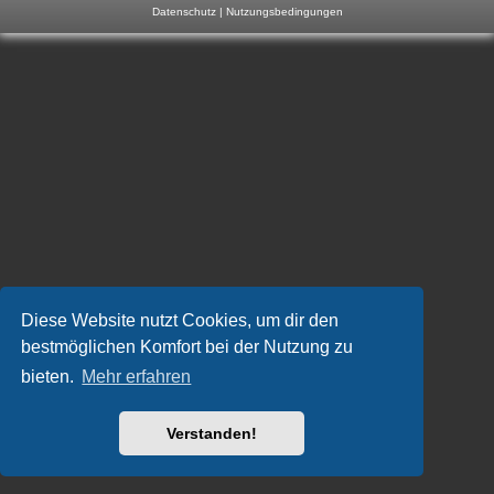
Datenschutz
|
Nutzungsbedingungen
m
p
-
F
o
r
u
m
Diese Website nutzt Cookies, um dir den
bestmöglichen Komfort bei der Nutzung zu
bieten.
Mehr erfahren
Verstanden!