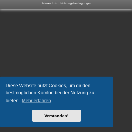
Datenschutz
|
Nutzungsbedingungen
m
p
-
F
o
r
u
m
Diese Website nutzt Cookies, um dir den
bestmöglichen Komfort bei der Nutzung zu
bieten.
Mehr erfahren
Verstanden!