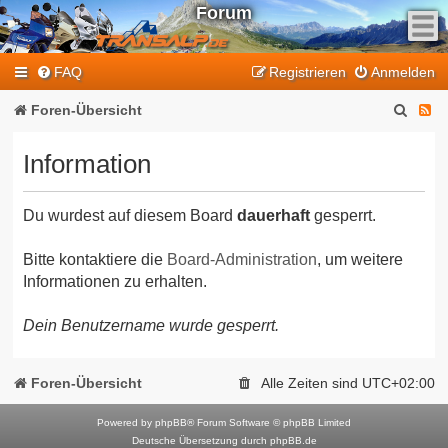
Forum
F
FAQ
Registrieren
Anmelden
e
e
S
F
Foren-Übersicht
d
u
e
-
Information
T
c
e
r
h
d
a
Du wurdest auf diesem Board
dauerhaft
gesperrt.
e
-
n
T
s
Bitte kontaktiere die
Board-Administration
, um weitere
Informationen zu erhalten.
a
r
l
a
Dein Benutzername wurde gesperrt.
p
n
-
F
s
Foren-Übersicht
Alle Zeiten sind
UTC+02:00
o
a
r
Powered by
phpBB
® Forum Software © phpBB Limited
l
Deutsche Übersetzung durch
phpBB.de
u