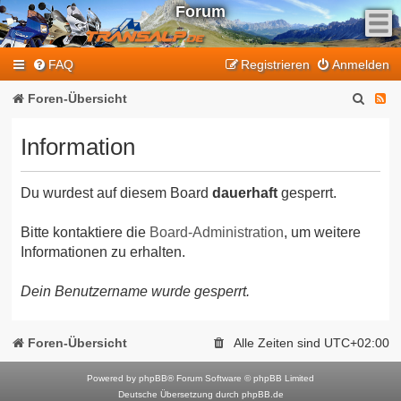
Forum
F
FAQ
Registrieren
Anmelden
e
e
S
F
Foren-Übersicht
d
u
e
-
Information
T
c
e
r
h
d
a
Du wurdest auf diesem Board
dauerhaft
gesperrt.
e
-
n
T
s
Bitte kontaktiere die
Board-Administration
, um weitere
Informationen zu erhalten.
a
r
l
a
Dein Benutzername wurde gesperrt.
p
n
-
F
s
Foren-Übersicht
Alle Zeiten sind
UTC+02:00
o
a
r
Powered by
phpBB
® Forum Software © phpBB Limited
l
Deutsche Übersetzung durch
phpBB.de
u