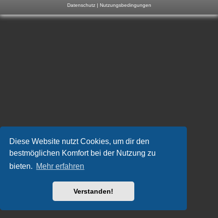
Datenschutz
|
Nutzungsbedingungen
m
p
-
F
o
r
u
m
Diese Website nutzt Cookies, um dir den
bestmöglichen Komfort bei der Nutzung zu
bieten.
Mehr erfahren
Verstanden!