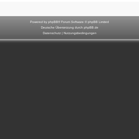
F
o
r
Powered by
phpBB
® Forum Software © phpBB Limited
u
Deutsche Übersetzung durch
phpBB.de
Datenschutz
|
Nutzungsbedingungen
m