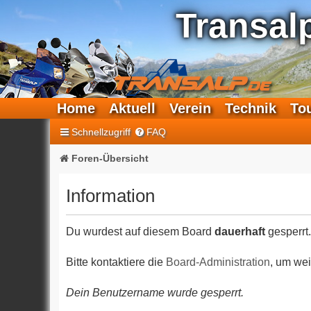
Transal
Home
Aktuell
Verein
Technik
To
Schnellzugriff
FAQ
Foren-Übersicht
Information
Du wurdest auf diesem Board
dauerhaft
gesperrt.
Bitte kontaktiere die
Board-Administration
, um wei
Dein Benutzername wurde gesperrt.