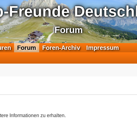
p-Freunde Deutschl
Forum
F
uren
Forum
Foren-Archiv
Impressum
e
e
d
-
T
r
a
n
s
a
tere Informationen zu erhalten.
l
p
-