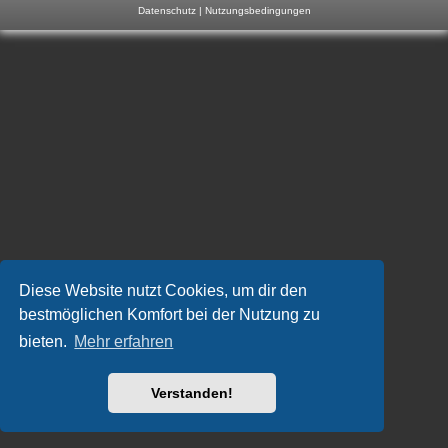
Datenschutz
|
Nutzungsbedingungen
m
p
-
F
o
r
u
m
Diese Website nutzt Cookies, um dir den
bestmöglichen Komfort bei der Nutzung zu
bieten.
Mehr erfahren
Verstanden!