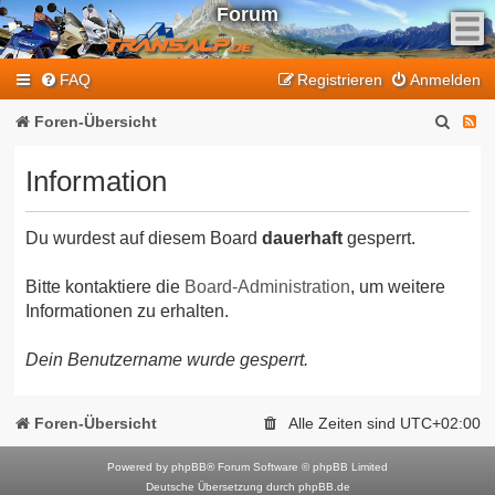
Forum
F
FAQ
Registrieren
Anmelden
e
e
S
F
Foren-Übersicht
d
u
e
-
Information
T
c
e
r
h
d
a
Du wurdest auf diesem Board
dauerhaft
gesperrt.
e
-
n
T
s
Bitte kontaktiere die
Board-Administration
, um weitere
Informationen zu erhalten.
a
r
l
a
Dein Benutzername wurde gesperrt.
p
n
-
F
s
Foren-Übersicht
Alle Zeiten sind
UTC+02:00
o
a
r
Powered by
phpBB
® Forum Software © phpBB Limited
l
Deutsche Übersetzung durch
phpBB.de
u