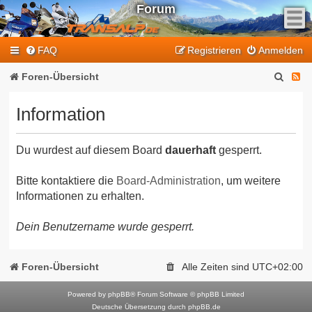
Forum
F
FAQ
Registrieren
Anmelden
e
e
S
F
Foren-Übersicht
d
u
e
-
Information
T
c
e
r
h
d
a
Du wurdest auf diesem Board
dauerhaft
gesperrt.
e
-
n
T
s
Bitte kontaktiere die
Board-Administration
, um weitere
Informationen zu erhalten.
a
r
l
a
Dein Benutzername wurde gesperrt.
p
n
-
F
s
Foren-Übersicht
Alle Zeiten sind
UTC+02:00
o
a
r
Powered by
phpBB
® Forum Software © phpBB Limited
l
Deutsche Übersetzung durch
phpBB.de
u