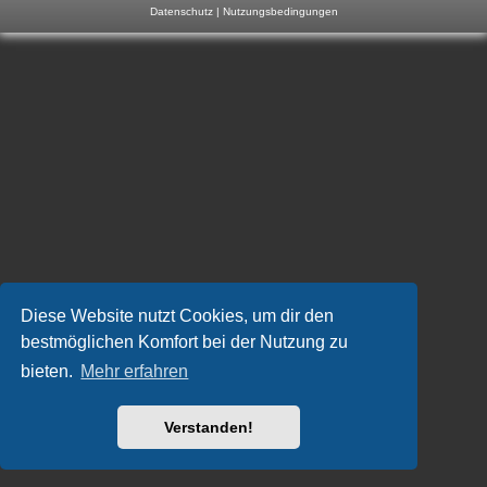
Datenschutz
|
Nutzungsbedingungen
m
p
-
F
o
r
u
m
Diese Website nutzt Cookies, um dir den
bestmöglichen Komfort bei der Nutzung zu
bieten.
Mehr erfahren
Verstanden!