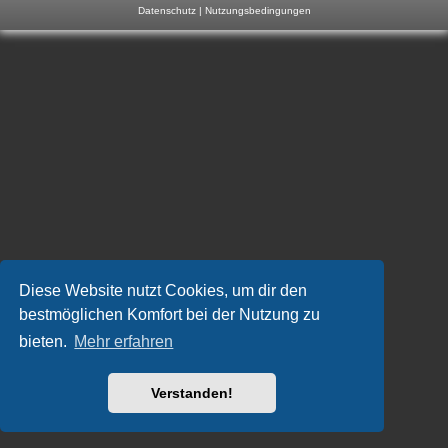
Datenschutz
|
Nutzungsbedingungen
m
p
-
F
o
r
u
m
Diese Website nutzt Cookies, um dir den
bestmöglichen Komfort bei der Nutzung zu
bieten.
Mehr erfahren
Verstanden!