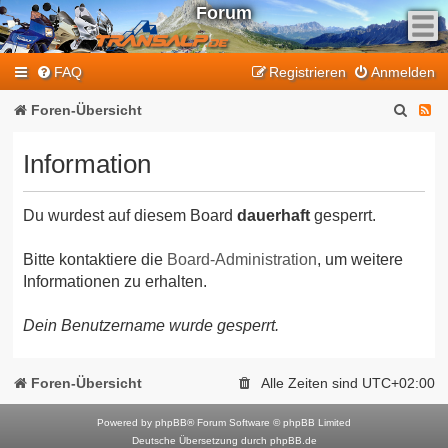
Forum
F
FAQ
Registrieren
Anmelden
e
e
S
F
Foren-Übersicht
d
u
e
-
Information
T
c
e
r
h
d
a
Du wurdest auf diesem Board
dauerhaft
gesperrt.
e
-
n
T
s
Bitte kontaktiere die
Board-Administration
, um weitere
Informationen zu erhalten.
a
r
l
a
Dein Benutzername wurde gesperrt.
p
n
-
F
s
Foren-Übersicht
Alle Zeiten sind
UTC+02:00
o
a
r
Powered by
phpBB
® Forum Software © phpBB Limited
l
Deutsche Übersetzung durch
phpBB.de
u