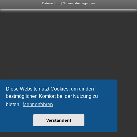
Datenschutz
|
Nutzungsbedingungen
m
p
-
F
o
r
u
m
Diese Website nutzt Cookies, um dir den
bestmöglichen Komfort bei der Nutzung zu
bieten.
Mehr erfahren
Verstanden!