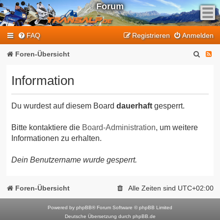
Forum
F
FAQ
Registrieren
Anmelden
e
e
S
F
Foren-Übersicht
d
u
e
-
Information
T
c
e
r
h
d
a
Du wurdest auf diesem Board
dauerhaft
gesperrt.
e
-
n
T
s
Bitte kontaktiere die
Board-Administration
, um weitere
Informationen zu erhalten.
a
r
l
a
Dein Benutzername wurde gesperrt.
p
n
-
F
s
Foren-Übersicht
Alle Zeiten sind
UTC+02:00
o
a
r
Powered by
phpBB
® Forum Software © phpBB Limited
l
Deutsche Übersetzung durch
phpBB.de
u