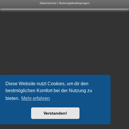
Datenschutz
|
Nutzungsbedingungen
m
p
-
F
o
r
u
m
Diese Website nutzt Cookies, um dir den
bestmöglichen Komfort bei der Nutzung zu
bieten.
Mehr erfahren
Verstanden!