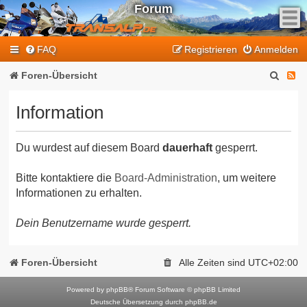
Forum
F
FAQ
Registrieren
Anmelden
e
e
S
F
Foren-Übersicht
d
u
e
-
Information
T
c
e
r
h
d
a
Du wurdest auf diesem Board
dauerhaft
gesperrt.
e
-
n
T
s
Bitte kontaktiere die
Board-Administration
, um weitere
Informationen zu erhalten.
a
r
l
a
Dein Benutzername wurde gesperrt.
p
n
-
F
s
Foren-Übersicht
Alle Zeiten sind
UTC+02:00
o
a
r
Powered by
phpBB
® Forum Software © phpBB Limited
l
Deutsche Übersetzung durch
phpBB.de
u