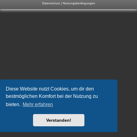
Datenschutz
|
Nutzungsbedingungen
m
p
-
F
o
r
u
m
Diese Website nutzt Cookies, um dir den
bestmöglichen Komfort bei der Nutzung zu
bieten.
Mehr erfahren
Verstanden!