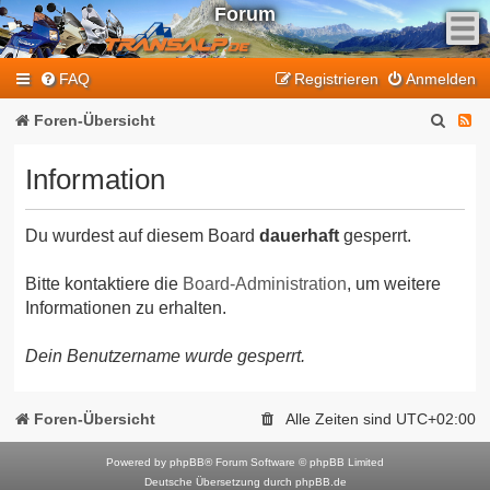
Forum
F
FAQ
Registrieren
Anmelden
e
e
S
F
Foren-Übersicht
d
u
e
-
Information
T
c
e
r
h
d
a
Du wurdest auf diesem Board
dauerhaft
gesperrt.
e
-
n
T
s
Bitte kontaktiere die
Board-Administration
, um weitere
Informationen zu erhalten.
a
r
l
a
Dein Benutzername wurde gesperrt.
p
n
-
F
s
Foren-Übersicht
Alle Zeiten sind
UTC+02:00
o
a
r
Powered by
phpBB
® Forum Software © phpBB Limited
l
Deutsche Übersetzung durch
phpBB.de
u