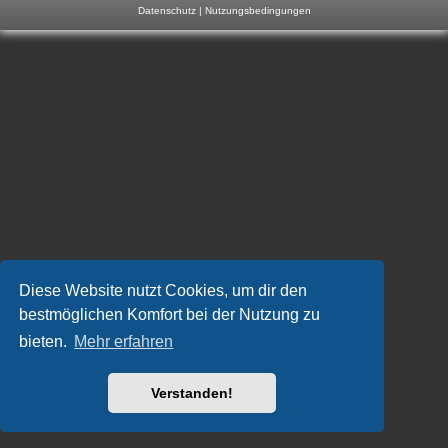
Datenschutz
|
Nutzungsbedingungen
m
p
-
F
o
r
u
m
Diese Website nutzt Cookies, um dir den
bestmöglichen Komfort bei der Nutzung zu
bieten.
Mehr erfahren
Verstanden!