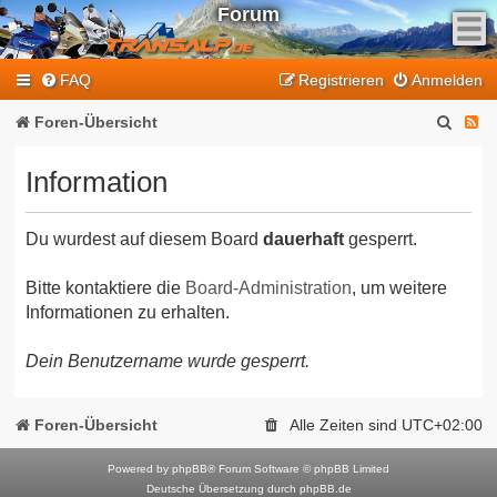
Forum
F
FAQ
Registrieren
Anmelden
e
e
S
F
Foren-Übersicht
d
u
e
-
Information
T
c
e
r
h
d
a
Du wurdest auf diesem Board
dauerhaft
gesperrt.
e
-
n
T
s
Bitte kontaktiere die
Board-Administration
, um weitere
Informationen zu erhalten.
a
r
l
a
Dein Benutzername wurde gesperrt.
p
n
-
F
s
Foren-Übersicht
Alle Zeiten sind
UTC+02:00
o
a
r
Powered by
phpBB
® Forum Software © phpBB Limited
l
Deutsche Übersetzung durch
phpBB.de
u