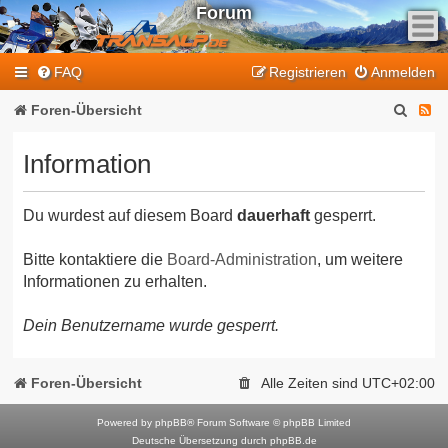
Forum
F
FAQ
Registrieren
Anmelden
e
e
S
F
Foren-Übersicht
d
u
e
-
Information
T
c
e
r
h
d
a
Du wurdest auf diesem Board
dauerhaft
gesperrt.
e
-
n
T
s
Bitte kontaktiere die
Board-Administration
, um weitere
Informationen zu erhalten.
a
r
l
a
Dein Benutzername wurde gesperrt.
p
n
-
F
s
Foren-Übersicht
Alle Zeiten sind
UTC+02:00
o
a
r
Powered by
phpBB
® Forum Software © phpBB Limited
l
Deutsche Übersetzung durch
phpBB.de
u