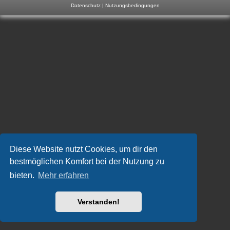
Datenschutz
|
Nutzungsbedingungen
m
p
-
F
o
r
u
m
Diese Website nutzt Cookies, um dir den
bestmöglichen Komfort bei der Nutzung zu
bieten.
Mehr erfahren
Verstanden!