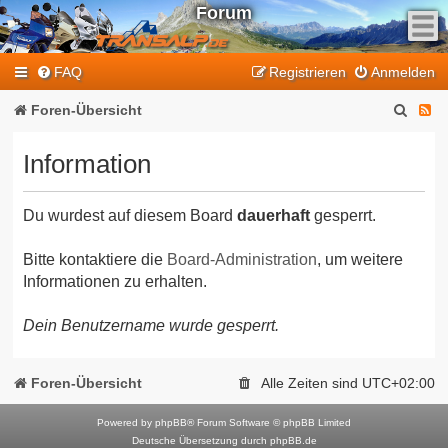
Forum
F
FAQ
Registrieren
Anmelden
e
e
S
F
Foren-Übersicht
d
u
e
-
Information
T
c
e
r
h
d
a
Du wurdest auf diesem Board
dauerhaft
gesperrt.
e
-
n
T
s
Bitte kontaktiere die
Board-Administration
, um weitere
Informationen zu erhalten.
a
r
l
a
Dein Benutzername wurde gesperrt.
p
n
-
F
s
Foren-Übersicht
Alle Zeiten sind
UTC+02:00
o
a
r
Powered by
phpBB
® Forum Software © phpBB Limited
l
Deutsche Übersetzung durch
phpBB.de
u