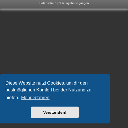
Datenschutz
|
Nutzungsbedingungen
m
p
-
F
o
r
u
m
Diese Website nutzt Cookies, um dir den
bestmöglichen Komfort bei der Nutzung zu
bieten.
Mehr erfahren
Verstanden!