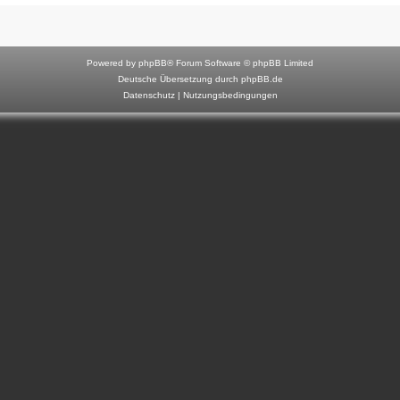
F
o
r
Powered by
phpBB
® Forum Software © phpBB Limited
u
Deutsche Übersetzung durch
phpBB.de
Datenschutz
|
Nutzungsbedingungen
m