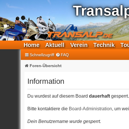
Transal
Home
Aktuell
Verein
Technik
To
Schnellzugriff
FAQ
Foren-Übersicht
Information
Du wurdest auf diesem Board
dauerhaft
gesperrt.
Bitte kontaktiere die
Board-Administration
, um wei
Dein Benutzername wurde gesperrt.