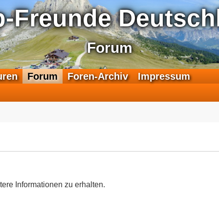
p-Freunde Deutschl
Forum
F
uren
Forum
Foren-Archiv
Impressum
e
e
d
-
T
r
a
n
s
a
tere Informationen zu erhalten.
l
p
-