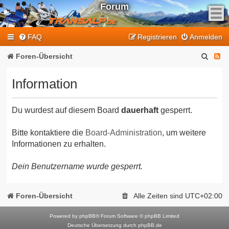
Forum
F
FAQ
Registrieren
Anmelden
e
e
S
F
Foren-Übersicht
d
u
e
-
Information
T
c
e
r
h
d
a
Du wurdest auf diesem Board
dauerhaft
gesperrt.
e
-
n
T
s
Bitte kontaktiere die
Board-Administration
, um weitere
Informationen zu erhalten.
a
r
l
a
Dein Benutzername wurde gesperrt.
p
n
-
F
s
Foren-Übersicht
Alle Zeiten sind
UTC+02:00
o
a
r
Powered by
phpBB
® Forum Software © phpBB Limited
l
Deutsche Übersetzung durch
phpBB.de
u