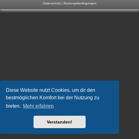
Datenschutz
|
Nutzungsbedingungen
m
p
-
F
o
r
u
m
Diese Website nutzt Cookies, um dir den
bestmöglichen Komfort bei der Nutzung zu
bieten.
Mehr erfahren
Verstanden!