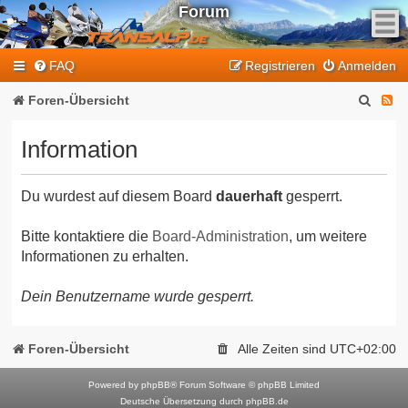
Forum
F
FAQ
Registrieren
Anmelden
e
e
S
F
Foren-Übersicht
d
u
e
-
Information
T
c
e
r
h
d
a
Du wurdest auf diesem Board
dauerhaft
gesperrt.
e
-
n
T
s
Bitte kontaktiere die
Board-Administration
, um weitere
Informationen zu erhalten.
a
r
l
a
Dein Benutzername wurde gesperrt.
p
n
-
F
s
Foren-Übersicht
Alle Zeiten sind
UTC+02:00
o
a
r
Powered by
phpBB
® Forum Software © phpBB Limited
l
Deutsche Übersetzung durch
phpBB.de
u