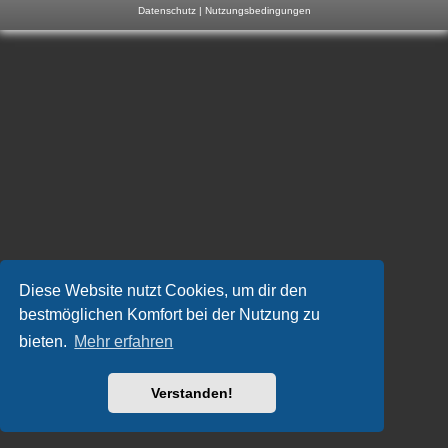
Datenschutz
|
Nutzungsbedingungen
m
p
-
F
o
r
u
m
Diese Website nutzt Cookies, um dir den
bestmöglichen Komfort bei der Nutzung zu
bieten.
Mehr erfahren
Verstanden!