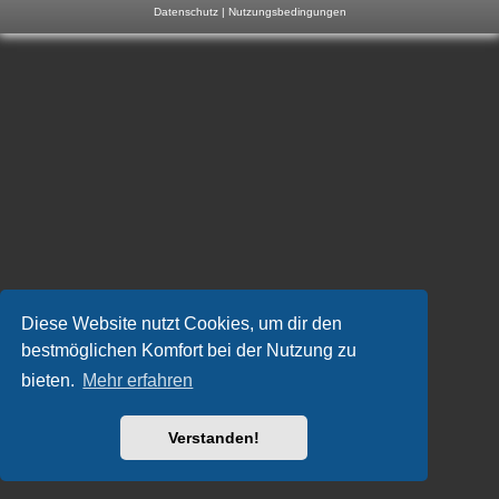
Datenschutz
|
Nutzungsbedingungen
m
p
-
F
o
r
u
m
Diese Website nutzt Cookies, um dir den
bestmöglichen Komfort bei der Nutzung zu
bieten.
Mehr erfahren
Verstanden!