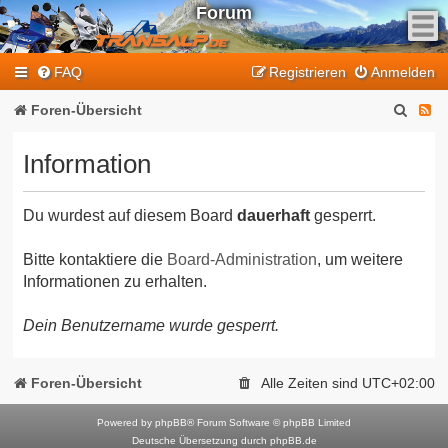
Forum
F
FAQ
Registrieren
Anmelden
e
e
S
F
Foren-Übersicht
d
u
e
-
Information
T
c
e
r
h
d
a
Du wurdest auf diesem Board
dauerhaft
gesperrt.
e
-
n
T
s
Bitte kontaktiere die
Board-Administration
, um weitere
Informationen zu erhalten.
a
r
l
a
Dein Benutzername wurde gesperrt.
p
n
-
F
s
Foren-Übersicht
Alle Zeiten sind
UTC+02:00
o
a
r
Powered by
phpBB
® Forum Software © phpBB Limited
l
Deutsche Übersetzung durch
phpBB.de
u