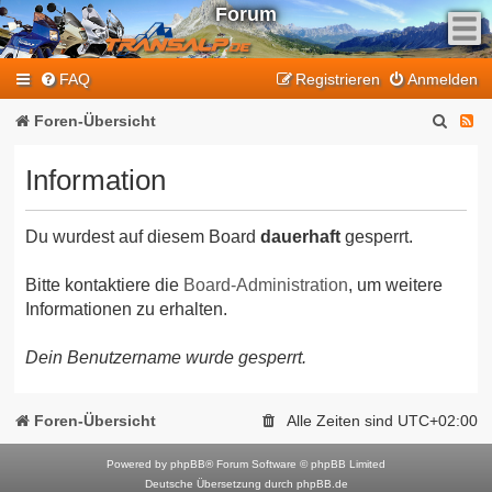
Forum
F
FAQ
Registrieren
Anmelden
e
e
S
F
Foren-Übersicht
d
u
e
-
Information
T
c
e
r
h
d
a
Du wurdest auf diesem Board
dauerhaft
gesperrt.
e
-
n
T
s
Bitte kontaktiere die
Board-Administration
, um weitere
Informationen zu erhalten.
a
r
l
a
Dein Benutzername wurde gesperrt.
p
n
-
F
s
Foren-Übersicht
Alle Zeiten sind
UTC+02:00
o
a
r
Powered by
phpBB
® Forum Software © phpBB Limited
l
Deutsche Übersetzung durch
phpBB.de
u