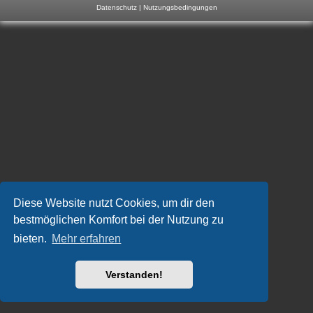
Datenschutz
|
Nutzungsbedingungen
m
p
-
F
o
r
u
m
Diese Website nutzt Cookies, um dir den
bestmöglichen Komfort bei der Nutzung zu
bieten.
Mehr erfahren
Verstanden!