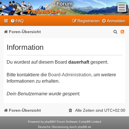
Forum
F
FAQ
Registrieren
Anmelden
e
e
S
F
Foren-Übersicht
d
u
e
-
Information
T
c
e
r
h
d
a
Du wurdest auf diesem Board
dauerhaft
gesperrt.
e
-
n
T
s
Bitte kontaktiere die
Board-Administration
, um weitere
Informationen zu erhalten.
a
r
l
a
Dein Benutzername wurde gesperrt.
p
n
-
F
s
Foren-Übersicht
Alle Zeiten sind
UTC+02:00
o
a
r
Powered by
phpBB
® Forum Software © phpBB Limited
l
Deutsche Übersetzung durch
phpBB.de
u