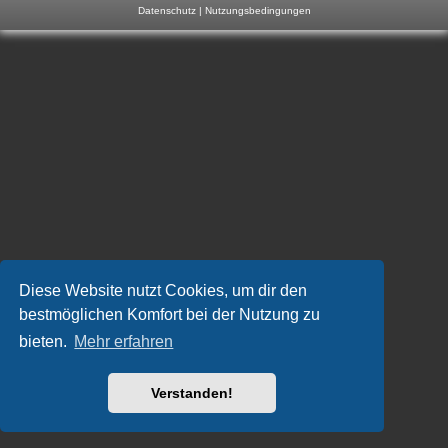
Datenschutz
|
Nutzungsbedingungen
m
p
-
F
o
r
u
m
Diese Website nutzt Cookies, um dir den
bestmöglichen Komfort bei der Nutzung zu
bieten.
Mehr erfahren
Verstanden!