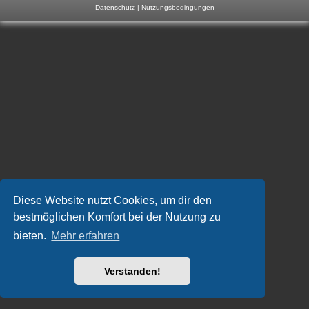
Datenschutz
|
Nutzungsbedingungen
m
p
-
F
o
r
u
m
Diese Website nutzt Cookies, um dir den
bestmöglichen Komfort bei der Nutzung zu
bieten.
Mehr erfahren
Verstanden!