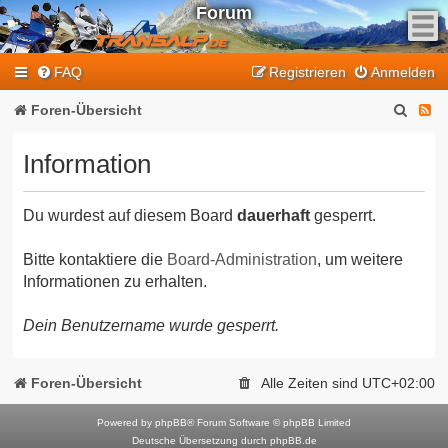
Forum
F
FAQ
Registrieren
Anmelden
e
e
S
F
Foren-Übersicht
d
u
e
-
Information
T
c
e
r
h
d
a
Du wurdest auf diesem Board
dauerhaft
gesperrt.
e
-
n
T
s
Bitte kontaktiere die
Board-Administration
, um weitere
Informationen zu erhalten.
a
r
l
a
Dein Benutzername wurde gesperrt.
p
n
-
F
s
Foren-Übersicht
Alle Zeiten sind
UTC+02:00
o
a
r
Powered by
phpBB
® Forum Software © phpBB Limited
l
Deutsche Übersetzung durch
phpBB.de
u