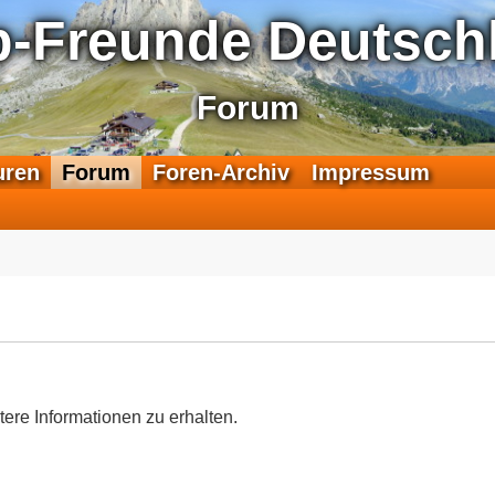
p-Freunde Deutschl
Forum
F
uren
Forum
Foren-Archiv
Impressum
e
e
d
-
T
r
a
n
s
a
tere Informationen zu erhalten.
l
p
-