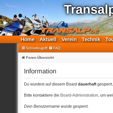
Transal
Home
Aktuell
Verein
Technik
To
Schnellzugriff
FAQ
Foren-Übersicht
Information
Du wurdest auf diesem Board
dauerhaft
gesperrt.
Bitte kontaktiere die
Board-Administration
, um wei
Dein Benutzername wurde gesperrt.