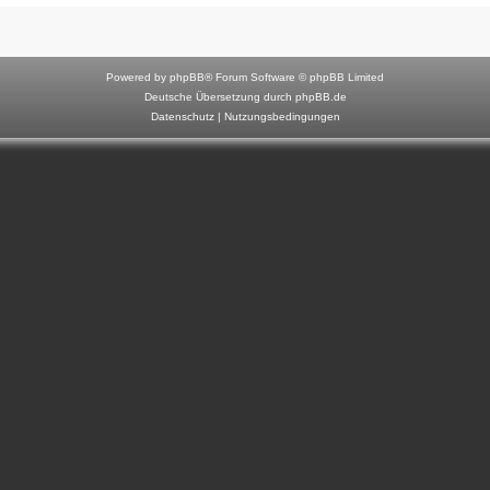
F
o
r
Powered by
phpBB
® Forum Software © phpBB Limited
u
Deutsche Übersetzung durch
phpBB.de
Datenschutz
|
Nutzungsbedingungen
m